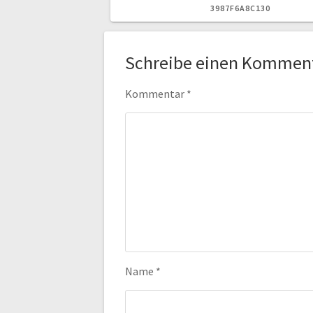
BEITRAG:
3987F6A8C130
Schreibe einen Kommen
Kommentar
*
Name
*