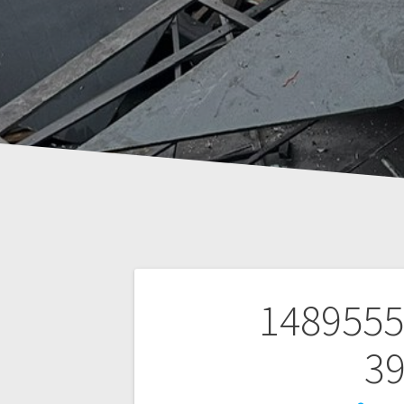
Beitrags-
1489555
Navigation
3