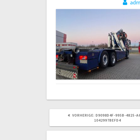
adm
VORHERIGER
VORHERIGE:
D9098D4F-995B-4825-A
BEITRAG:
1042997BEFD4