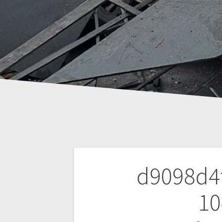
Beitrags-
d9098d4
Navigation
10