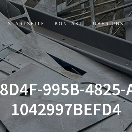
STARTSEITE
KONTAKT
ÜBER UNS
8D4F-995B-4825-
1042997BEFD4